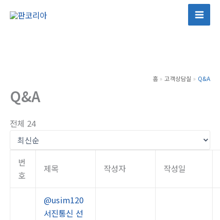
콘
텐
Mai
츠
Men
로
건
너
홈
고객상담실
Q&A
뛰
Q&A
기
전체 24
번
제목
작성자
작성일
호
@usim120
서진통신 선