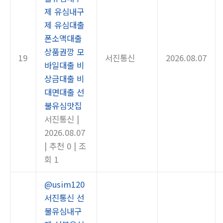
제 유심내구
제 유심대출
폰소액대출
상품권깡 모
19
서진통신
2026.08.07
바일대출 비
상금대출 비
대면대출 선
불유심맛집
서진통신
|
2026.08.07
|
추천 0
|
조
회 1
@usim120
서진통신 선
불유심내구