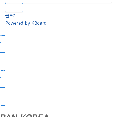
검색
글쓰기
Powered by KBoard
About us
Products
Data Room
Notice
Contact