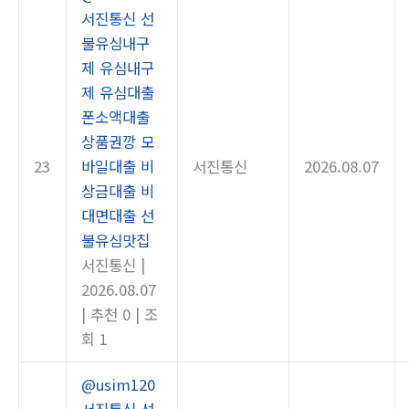
서진통신 선
불유심내구
제 유심내구
제 유심대출
폰소액대출
상품권깡 모
23
바일대출 비
서진통신
2026.08.07
상금대출 비
대면대출 선
불유심맛집
서진통신
|
2026.08.07
|
추천 0
|
조
회 1
@usim120
서진통신 선