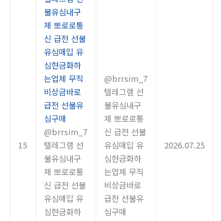
불유심내구
제 뽀로로통
신 급전 선불
유심매입 유
심현금화하
는업체 무직
@brrsim_7
비상금바로
텔레그램 선
급전 선불유
불유심내구
심구매
제 뽀로로통
@brrsim_7
신 급전 선불
15
텔레그램 선
유심매입 유
2026.07.25
불유심내구
심현금화하
제 뽀로로통
는업체 무직
신 급전 선불
비상금바로
유심매입 유
급전 선불유
심현금화하
심구매