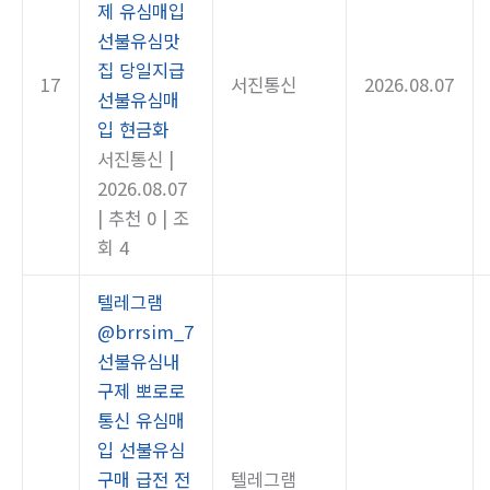
제 유심매입
선불유심맛
집 당일지급
17
서진통신
2026.08.07
선불유심매
입 현금화
서진통신
|
2026.08.07
|
추천 0
|
조
회 4
텔레그램
@brrsim_7
선불유심내
구제 뽀로로
통신 유심매
입 선불유심
구매 급전 전
텔레그램