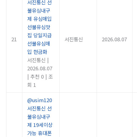
서진통신 선
불유심내구
제 유심매입
선불유심맛
집 당일지급
21
서진통신
2026.08.07
선불유심매
입 현금화
서진통신
|
2026.08.07
|
추천 0
|
조
회 1
@usim120
서진통신 선
불유심내구
제 19세이상
가능 휴대폰