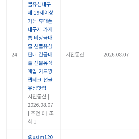
불유심내구
제 19세이상
가능 휴대폰
내구제 가개
통 비상금대
출 선불유심
24
판매 긴급대
서진통신
2026.08.07
출 선불유심
매입 카드깡
앱테크 선불
유심맛집
서진통신
|
2026.08.07
|
추천 0
|
조
회 1
@usim120