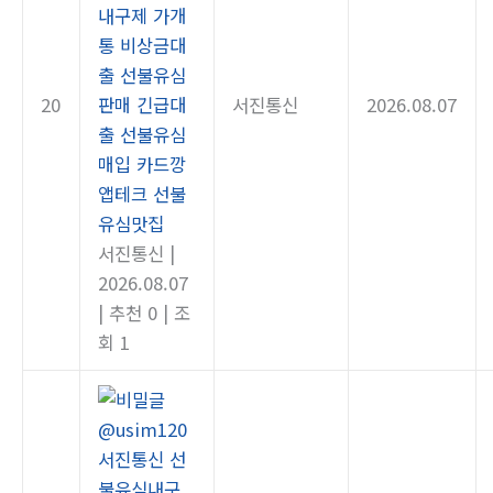
내구제 가개
통 비상금대
출 선불유심
20
판매 긴급대
서진통신
2026.08.07
출 선불유심
매입 카드깡
앱테크 선불
유심맛집
서진통신
|
2026.08.07
|
추천 0
|
조
회 1
@usim120
서진통신 선
불유심내구