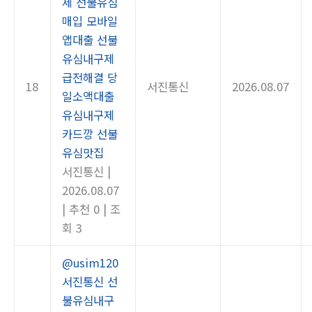
제 선불유심
매입 모바일
앱대출 선불
유심내구제
급전해결 당
18
서진통신
2026.08.07
일소액대출
유심내구제
카드깡 선불
유심맛집
서진통신
|
2026.08.07
|
추천 0
|
조
회 3
@usim120
서진통신 선
불유심내구