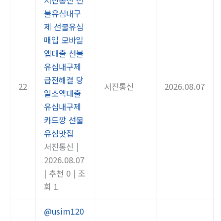
불유심내구
제 선불유심
매입 모바일
앱대출 선불
유심내구제
급전해결 당
22
서진통신
2026.08.07
일소액대출
유심내구제
카드깡 선불
유심맛집
서진통신
|
2026.08.07
|
추천 0
|
조
회 1
@usim120