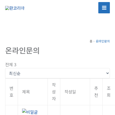
콘
텐
Mai
츠
Men
로
건
너
홈
온라인문의
뛰
온라인문의
기
전체 3
작
번
추
조
제목
성
작성일
호
천
회
자